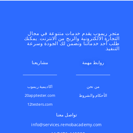
متجر ريموب يقدم خدمات متنوعة في مجال
التجارة الالكترونية والربح من الانترنت. يمكنك
طلب أحد خدماتنا ونضمن لك الجودة وسرعة
التنفيذ.
روابط مهمة
مشاريعنا
من نحن
اكاديمية ريموب
الأحكام والشروط
20apptester.com
12testers.com
تواصل معنا
info@services.remobacademy.com