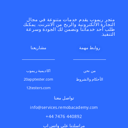
متجر ريموب يقدم خدمات متنوعة في مجال
التجارة الالكترونية والربح من الانترنت. يمكنك
طلب أحد خدماتنا ونضمن لك الجودة وسرعة
التنفيذ.
روابط مهمة
مشاريعنا
من نحن
اكاديمية ريموب
الأحكام والشروط
20apptester.com
12testers.com
تواصل معنا
info@services.remobacademy.com
⁦+44 7476 440892⁩
مراسلتنا على واتس اب