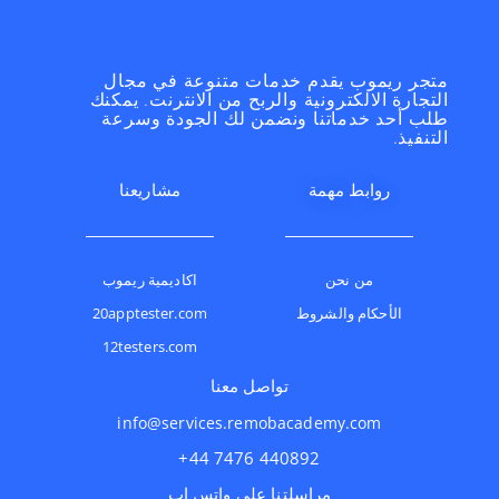
متجر ريموب يقدم خدمات متنوعة في مجال
التجارة الالكترونية والربح من الانترنت. يمكنك
طلب أحد خدماتنا ونضمن لك الجودة وسرعة
التنفيذ.
روابط مهمة
مشاريعنا
من نحن
اكاديمية ريموب
الأحكام والشروط
20apptester.com
12testers.com
تواصل معنا
info@services.remobacademy.com
⁦+44 7476 440892⁩
مراسلتنا على واتس اب