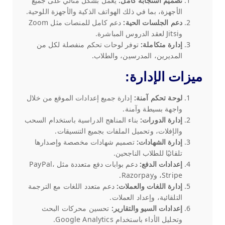
تصميم استجابة كامل:
يعمل بشكل مثالي على جميع
الأجهزة، بما في ذلك الهواتف الذكية والأجهزة اللوحية.
دعم الجلسات الحية:
دعم كامل للمنصات مثل Zoom
وJitsi لعقد الدروس المباشرة.
إدارة متكاملة:
توفر لوحات تحكم منفصلة لكل من
المديرين، المدرسين، والطلاب.
ميزات الإدارة:
لوحة تحكم آمنة:
إدارة جميع إعدادات الموقع من خلال
واجهة بسيطة وآمنة.
إدارة الدورات:
بناء المناهج الدراسية باستخدام السحب
والإفلات، وتحميل الملفات بجميع التنسيقات.
إدارة الشهادات:
تصميم شهادات مخصصة وإصدارها
تلقائيًا للطلاب الناجحين.
إعدادات الدفع:
دعم بوابات دفع متعددة مثل PayPal،
Stripe، وRazorpay.
إدارة اللغات والعملات:
دعم متعدد اللغات مع الترجمة
التلقائية، وإعداد العملات.
إعدادات السيو والتقارير:
تحسين محركات البحث
وتحليل الأداء باستخدام Google Analytics.